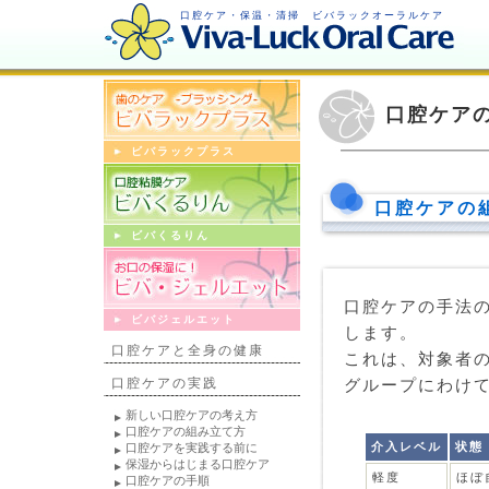
口腔ケア・保温・清掃 ビバラックオーラルケア
口腔ケア
ビバラックプラス
口腔ケアの
ビバくるりん
口腔ケアの手法
ビバジェルエット
します。
口腔ケアと全身の健康
これは、対象者
口腔ケアの実践
グループにわけ
新しい口腔ケアの考え方
口腔ケアの組み立て方
介入レベル
状態
口腔ケアを実践する前に
保湿からはじまる口腔ケア
軽度
ほぼ
口腔ケアの手順