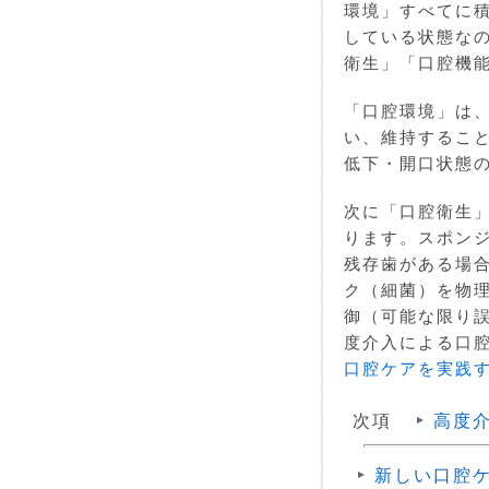
環境」すべてに
している状態な
衛生」「口腔機
「口腔環境」は
い、維持するこ
低下・開口状態
次に「口腔衛生
ります。スポン
残存歯がある場
ク（細菌）を物
御（可能な限り
度介入による口腔
口腔ケアを実践
次項
高度
新しい口腔