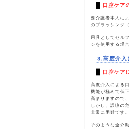
口腔ケア
要介護者本人に
のブラッシング
用具としてセル
シを使用する場
3.高度介
口腔ケア
高度介入による
機能が極めて低
高まりますので
しかし、誤嚥の
非常に困難です
そのような全介