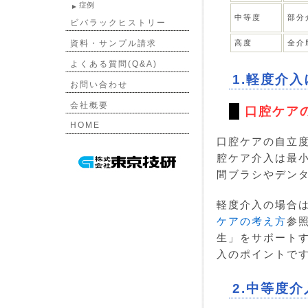
症例
中等度
部分
ビバラックヒストリー
資料・サンプル請求
高度
全介
よくある質問(Q&A)
1.軽度介
お問い合わせ
会社概要
口腔ケア
HOME
口腔ケアの自立
腔ケア介入は最
間ブラシやデン
軽度介入の場合
ケアの考え方
参
生」をサポート
入のポイントで
2.中等度